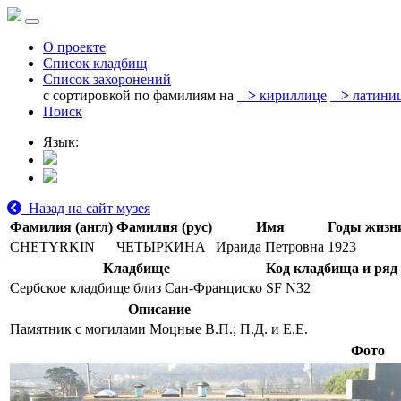
О проекте
Список кладбищ
Список захоронений
с сортировкой по фамилиям на
>
кириллице
>
латини
Поиск
Язык:
Назад на сайт музея
Фамилия (англ)
Фамилия (рус)
Имя
Годы жизн
CHETYRKIN
ЧЕТЫРКИНА
Ираида Петровна
1923
Кладбище
Код кладбища и ряд
Сербское кладбище близ Сан-Франциско
SF N32
Описание
Памятник с могилами Моцные В.П.; П.Д. и Е.Е.
Фото