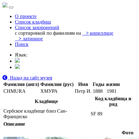
О проекте
Список кладбищ
Список захоронений
с сортировкой по фамилиям на
>
кириллице
>
латинице
Поиск
Язык:
Назад на сайт музея
Фамилия (англ)
Фамилия (рус)
Имя
Годы жизни
CHMURA
ХМУРА
Петр И.
1888
1981
Код кладбища и
Кладбище
ряд
Сербское кладбище близ Сан-
SF 89
Франциско
Описание
Фото