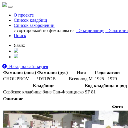
О проекте
Список кладбищ
Список захоронений
с сортировкой по фамилиям на
>
кириллице
>
латини
Поиск
Язык:
Назад на сайт музея
Фамилия (англ)
Фамилия (рус)
Имя
Годы жизни
CHOUPROV
ЧУПРОВ
Всеволод М.
1925
1979
Кладбище
Код кладбища и ряд
Сербское кладбище близ Сан-Франциско
SF 81
Описание
Фото