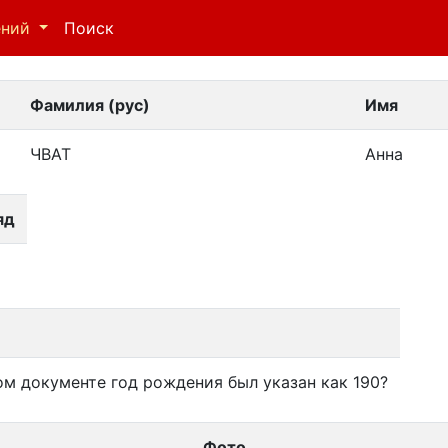
ений
Поиск
Фамилия (рус)
Имя
ЧВАТ
Анна
яд
ом документе год рождения был указан как 190?
Фото