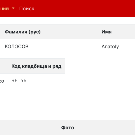
ений
Поиск
Фамилия (рус)
Имя
КОЛОСОВ
Anatoly
Код кладбища и ряд
ко
SF 56
Фото