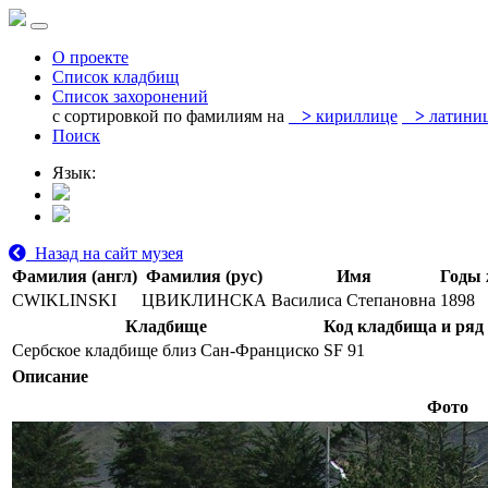
О проекте
Список кладбищ
Список захоронений
с сортировкой по фамилиям на
>
кириллице
>
латини
Поиск
Язык:
Назад на сайт музея
Фамилия (англ)
Фамилия (рус)
Имя
Годы 
CWIKLINSKI
ЦВИКЛИНСКА
Василиса Степановна
1898
Кладбище
Код кладбища и ряд
Сербское кладбище близ Сан-Франциско
SF 91
Описание
Фото