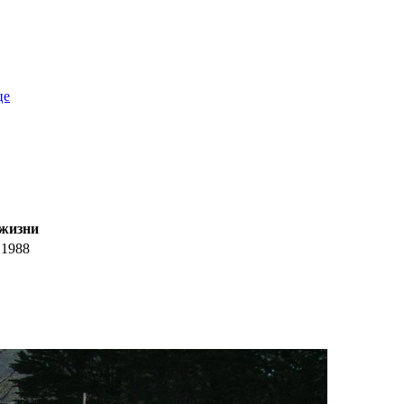
це
жизни
1988