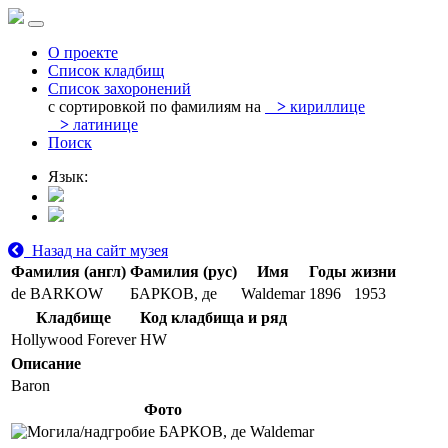
О проекте
Список кладбищ
Список захоронений
с сортировкой по фамилиям на
>
кириллице
>
латинице
Поиск
Язык:
Назад на сайт музея
Фамилия (англ)
Фамилия (рус)
Имя
Годы жизни
de BARKOW
БАРКОВ, де
Waldemar
1896
1953
Кладбище
Код кладбища и ряд
Hollywood Forever
HW
Описание
Baron
Фото