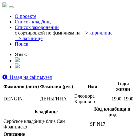
О проекте
Список кладбищ
Список захоронений
с сортировкой по фамилиям на
>
кириллице
>
латинице
Поиск
Язык:
Назад на сайт музея
Годы
Фамилия (англ)
Фамилия (рус)
Имя
жизни
Элеонора
DENGIN
ДЕНЬГИНА
1900
1990
Карповна
Код кладбища и
Кладбище
ряд
Сербское кладбище близ Сан-
SF N17
Франциско
Описание