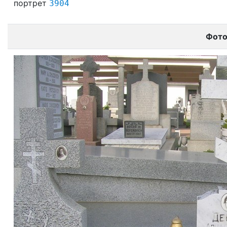
портрет
3904
Фот