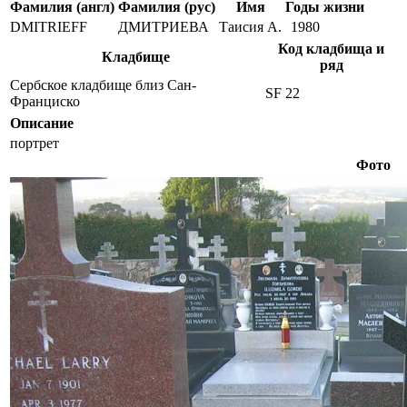
Фамилия (англ)
Фамилия (рус)
Имя
Годы жизни
DMITRIEFF
ДМИТРИЕВА
Таисия А.
1980
Код кладбища и
Кладбище
ряд
Сербское кладбище близ Сан-
SF 22
Франциско
Описание
портрет
Фото