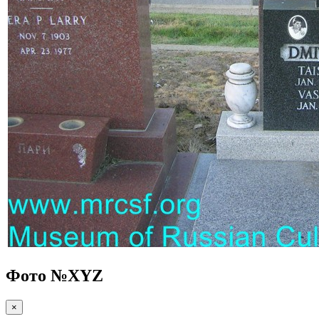
Фото №
XYZ
×