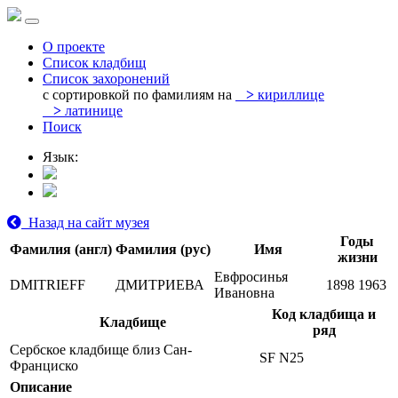
О проекте
Список кладбищ
Список захоронений
с сортировкой по фамилиям на
>
кириллице
>
латинице
Поиск
Язык:
Назад на сайт музея
Годы
Фамилия (англ)
Фамилия (рус)
Имя
жизни
Евфросинья
DMITRIEFF
ДМИТРИЕВА
1898
1963
Ивановна
Код кладбища и
Кладбище
ряд
Сербское кладбище близ Сан-
SF N25
Франциско
Описание