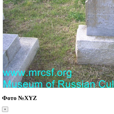
Фото №
XYZ
×