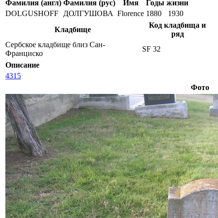
Фамилия (англ)
Фамилия (рус)
Имя
Годы жизни
DOLGUSHOFF
ДОЛГУШОВА
Florence
1880
1930
Код кладбища и
Кладбище
ряд
Сербское кладбище близ Сан-
SF 32
Франциско
Описание
4315
Фото