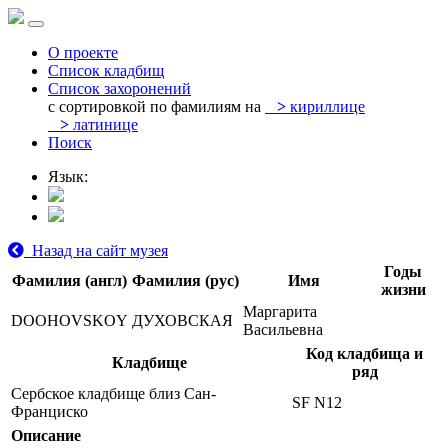
О проекте
Список кладбищ
Список захоронений
с сортировкой по фамилиям на
>
кириллице
>
латинице
Поиск
Язык:
Назад на сайт музея
Годы
Фамилия (англ)
Фамилия (рус)
Имя
жизни
Маргарита
DOOHOVSKOY
ДУХОВСКАЯ
Васильевна
Код кладбища и
Кладбище
ряд
Сербское кладбище близ Сан-
SF N12
Франциско
Описание