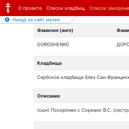
О проекте
Список кладбищ
Список захорон
Назад на сайт музея
Фамилия (англ)
Фами
DOROSHENKO
ДОР
Кладбище
Сербское кладбище близ Сан-Францис
Описание
(сын) Похоронен с Сориано В.С. (сестра