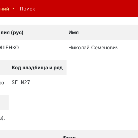
ений
Поиск
лия (рус)
Имя
ОШЕНКО
Николай Семенович
Код кладбища и ряд
ко
SF N27
).
Фото