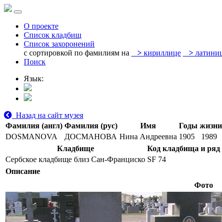
О проекте
Список кладбищ
Список захоронений
с сортировкой по фамилиям на
>
кириллице
>
латини
Поиск
Язык:
Назад на сайт музея
Фамилия (англ)
Фамилия (рус)
Имя
Годы жизни
DOSMANOVA
ДОСМАНОВА
Нина Андреевна
1905
1989
Кладбище
Код кладбища и ряд
Сербское кладбище близ Сан-Франциско
SF 74
Описание
Фото