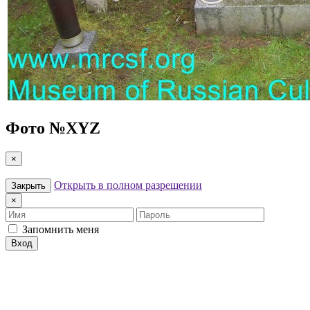
Фото №
XYZ
×
Открыть в полном разрешении
Закрыть
×
Имя
Пароль
Запомнить меня
Вход