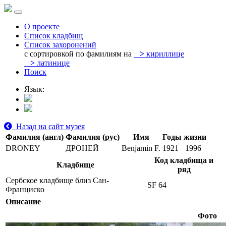
О проекте
Список кладбищ
Список захоронений
с сортировкой по фамилиям на
>
кириллице
>
латинице
Поиск
Язык:
Назад на сайт музея
Фамилия (англ)
Фамилия (рус)
Имя
Годы жизни
DRONEY
ДРОНЕЙ
Benjamin F.
1921
1996
Код кладбища и
Кладбище
ряд
Сербское кладбище близ Сан-
SF 64
Франциско
Описание
Фото