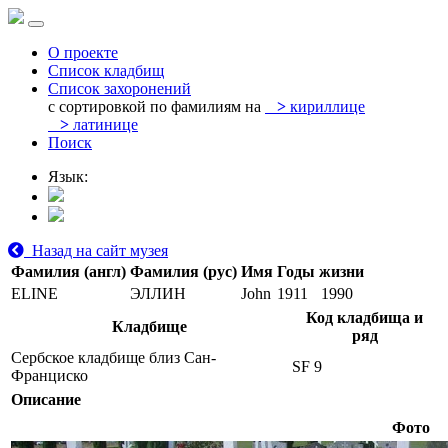
О проекте
Список кладбищ
Список захоронений
с сортировкой по фамилиям на
>
кириллице
>
латинице
Поиск
Язык:
Назад на сайт музея
Фамилия (англ)
Фамилия (рус)
Имя
Годы жизни
ELINE
ЭЛЛИН
John
1911
1990
Код кладбища и
Кладбище
ряд
Сербское кладбище близ Сан-
SF 9
Франциско
Описание
Фото