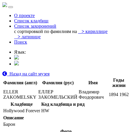
О проекте
Список кладбищ
Список захоронений
с сортировкой по фамилиям на
>
кириллице
>
латинице
Поиск
Язык:
Назад на сайт музея
Годы
Фамилия (англ)
Фамилия (рус)
Имя
жизни
ELLER
ЕЛЛЕР
Владимир
1894
1962
ZAKOMELSKY
ЗАКОМЕЛЬСКИЙ
Феодорович
Кладбище
Код кладбища и ряд
Hollywood Forever
HW
Описание
Барон
Фото