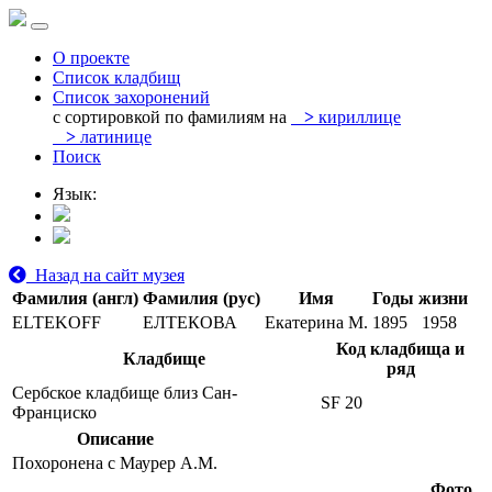
О проекте
Список кладбищ
Список захоронений
с сортировкой по фамилиям на
>
кириллице
>
латинице
Поиск
Язык:
Назад на сайт музея
Фамилия (англ)
Фамилия (рус)
Имя
Годы жизни
ELTEKOFF
ЕЛТЕКОВА
Екатерина М.
1895
1958
Код кладбища и
Кладбище
ряд
Сербское кладбище близ Сан-
SF 20
Франциско
Описание
Похоронена с Маурер А.М.
Фото