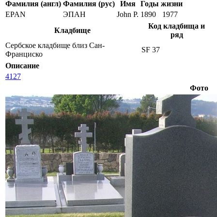
Фамилия (англ)
Фамилия (рус)
Имя
Годы жизни
EPAN
ЭПАН
John P.
1890
1977
Код кладбища и
Кладбище
ряд
Сербское кладбище близ Сан-
SF 37
Франциско
Описание
4127
Фото