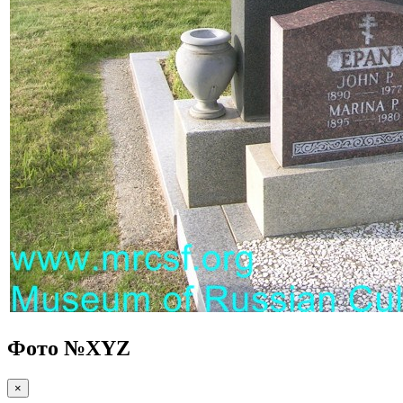
Фото №
XYZ
×