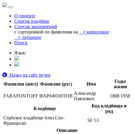
О проекте
Список кладбищ
Список захоронений
с сортировкой по фамилиям на
>
кириллице
>
латинице
Поиск
Язык:
Назад на сайт музея
Годы
Фамилия (англ)
Фамилия (рус)
Имя
жизни
Александр
FARAFONTOFF
ФАРАФОНТОВ
1888
1958
Павлович
Код кладбища и
Кладбище
ряд
Сербское кладбище близ Сан-
SF 53
Франциско
Описание