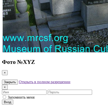
Фото №
XYZ
×
Открыть в полном разрешении
Закрыть
×
Имя
Пароль
Запомнить меня
Вход