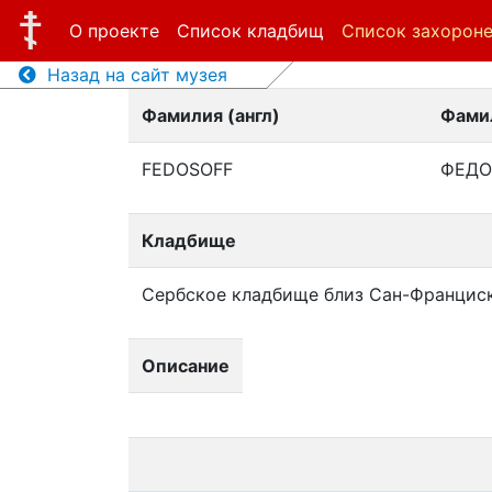
О проекте
Список кладбищ
Список захорон
Назад на сайт музея
Фамилия (англ)
Фамил
FEDOSOFF
ФЕДО
Кладбище
Сербское кладбище близ Сан-Францис
Описание