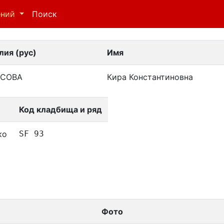
ений
Поиск
ия (рус)
Имя
СОВА
Кира Константиновна
Код кладбища и ряд
ко
SF 93
Фото