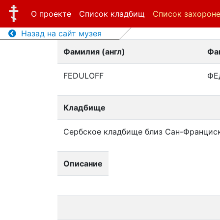
О проекте
Список кладбищ
Список захорон
Назад на сайт музея
Фамилия (англ)
Фа
FEDULOFF
ФЕ
Кладбище
Сербское кладбище близ Сан-Францис
Описание