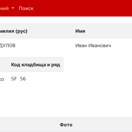
ений
Поиск
милия (рус)
Имя
ДУЛОВ
Иван Иванович
Код кладбища и ряд
ко
SF 56
Фото