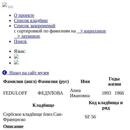
О проекте
Список кладбищ
Список захоронений
с сортировкой по фамилиям на
>
кириллице
>
латинице
Поиск
Язык:
Назад на сайт музея
Годы
Фамилия (англ)
Фамилия (рус)
Имя
жизни
Анна
FEDULOFF
ФЕДУЛОВА
1893
1966
Ивановна
Код кладбища и
Кладбище
ряд
Сербское кладбище близ Сан-
SF 56
Франциско
Описание