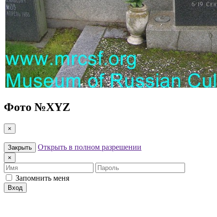
Фото №
XYZ
×
Открыть в полном разрешении
Закрыть
×
Имя
Пароль
Запомнить меня
Вход