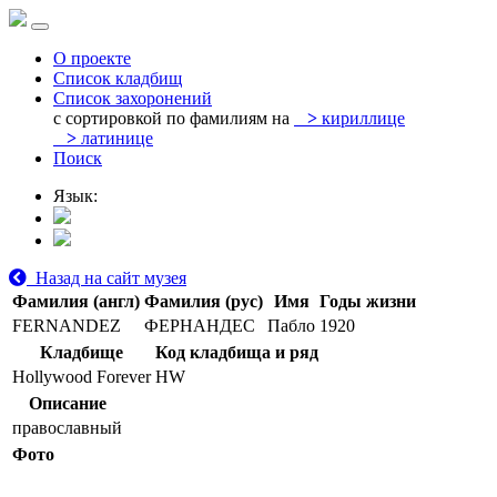
О проекте
Список кладбищ
Список захоронений
с сортировкой по фамилиям на
>
кириллице
>
латинице
Поиск
Язык:
Назад на сайт музея
Фамилия (англ)
Фамилия (рус)
Имя
Годы жизни
FERNANDEZ
ФЕРНАНДЕС
Пабло
1920
Кладбище
Код кладбища и ряд
Hollywood Forever
HW
Описание
православный
Фото