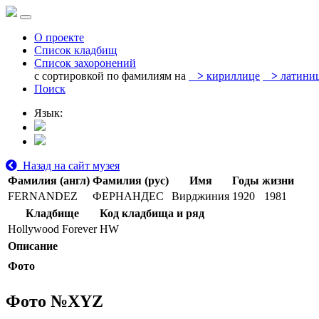
О проекте
Список кладбищ
Список захоронений
с сортировкой по фамилиям на
>
кириллице
>
латини
Поиск
Язык:
Назад на сайт музея
Фамилия (англ)
Фамилия (рус)
Имя
Годы жизни
FERNANDEZ
ФЕРНАНДЕС
Вирджиния
1920
1981
Кладбище
Код кладбища и ряд
Hollywood Forever
HW
Описание
Фото
Фото №
XYZ