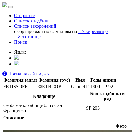
О проекте
Список кладбищ
Список захоронений
с сортировкой по фамилиям на
>
кириллице
>
латинице
Поиск
Язык:
Назад на сайт музея
Фамилия (англ)
Фамилия (рус)
Имя
Годы жизни
FETISSOFF
ФЕТИСОВ
Gabriel P.
1900
1992
Код кладбища и
Кладбище
ряд
Сербское кладбище близ Сан-
SF 203
Франциско
Описание
Фото