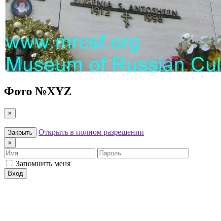
Фото №
XYZ
×
Открыть в полном разрешении
Закрыть
×
Имя
Пароль
Запомнить меня
Вход