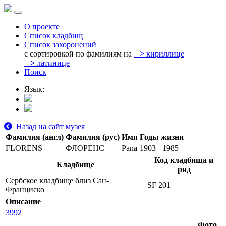
О проекте
Список кладбищ
Список захоронений
с сортировкой по фамилиям на
>
кириллице
>
латинице
Поиск
Язык:
Назад на сайт музея
Фамилия (англ)
Фамилия (рус)
Имя
Годы жизни
FLORENS
ФЛОРЕНС
Pana
1903
1985
Код кладбища и
Кладбище
ряд
Сербское кладбище близ Сан-
SF 201
Франциско
Описание
3992
Фото