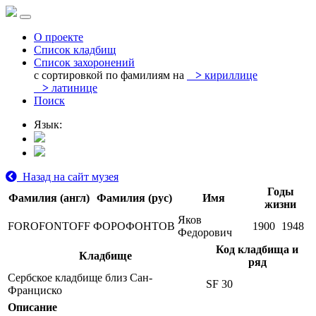
О проекте
Список кладбищ
Список захоронений
с сортировкой по фамилиям на
>
кириллице
>
латинице
Поиск
Язык:
Назад на сайт музея
Годы
Фамилия (англ)
Фамилия (рус)
Имя
жизни
Яков
FOROFONTOFF
ФОРОФОНТОВ
1900
1948
Федорович
Код кладбища и
Кладбище
ряд
Сербское кладбище близ Сан-
SF 30
Франциско
Описание