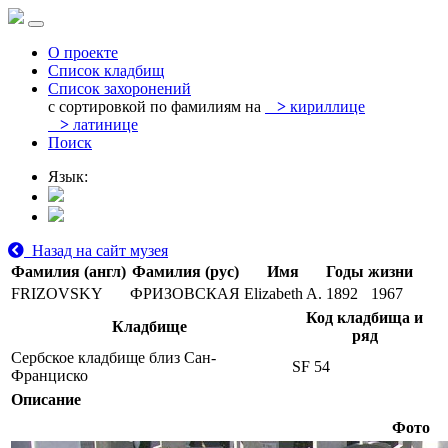
О проекте
Список кладбищ
Список захоронений
с сортировкой по фамилиям на
>
кириллице
>
латинице
Поиск
Язык:
Назад на сайт музея
Фамилия (англ)
Фамилия (рус)
Имя
Годы жизни
FRIZOVSKY
ФРИЗОВСКАЯ
Elizabeth A.
1892
1967
Код кладбища и
Кладбище
ряд
Сербское кладбище близ Сан-
SF 54
Франциско
Описание
Фото