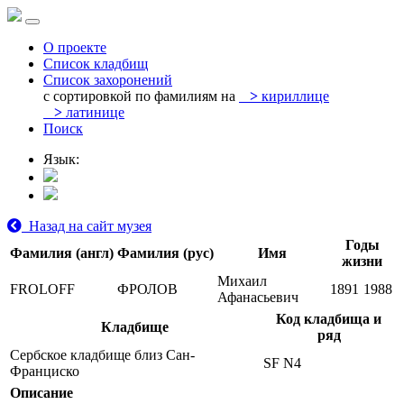
О проекте
Список кладбищ
Список захоронений
с сортировкой по фамилиям на
>
кириллице
>
латинице
Поиск
Язык:
Назад на сайт музея
Годы
Фамилия (англ)
Фамилия (рус)
Имя
жизни
Михаил
FROLOFF
ФРОЛОВ
1891
1988
Афанасьевич
Код кладбища и
Кладбище
ряд
Сербское кладбище близ Сан-
SF N4
Франциско
Описание