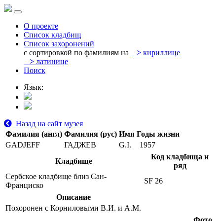
О проекте
Список кладбищ
Список захоронений
с сортировкой по фамилиям на
>
кириллице
>
латинице
Поиск
Язык:
Назад на сайт музея
Фамилия (англ)
Фамилия (рус)
Имя
Годы жизни
GADJEFF
ГАДЖЕВ
G.I.
1957
Код кладбища и
Кладбище
ряд
Сербское кладбище близ Сан-
SF 26
Франциско
Описание
Похоронен с Корниловыми В.И. и А.М.
Фото