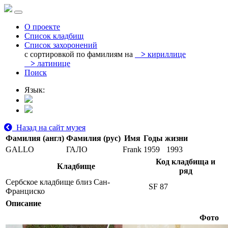
О проекте
Список кладбищ
Список захоронений
с сортировкой по фамилиям на
>
кириллице
>
латинице
Поиск
Язык:
Назад на сайт музея
Фамилия (англ)
Фамилия (рус)
Имя
Годы жизни
GALLO
ГАЛО
Frank
1959
1993
Код кладбища и
Кладбище
ряд
Сербское кладбище близ Сан-
SF 87
Франциско
Описание
Фото