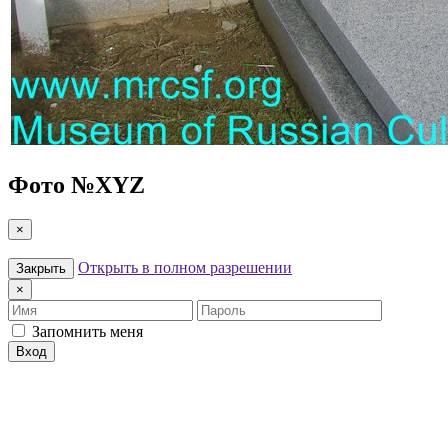
Фото №
XYZ
×
Открыть в полном разрешении
Закрыть
×
Имя
Пароль
Запомнить меня
Вход