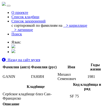
О проекте
Список кладбищ
Список захоронений
с сортировкой по фамилиям на
>
кириллице
>
латинице
Поиск
Язык:
Назад на сайт музея
Годы
Фамилия (англ)
Фамилия (рус)
Имя
жизни
Михаил
GANIN
ГАНИН
1981
Семенович
Код кладбища и
Кладбище
ряд
Сербское кладбище близ Сан-
SF 75
Франциско
Описание