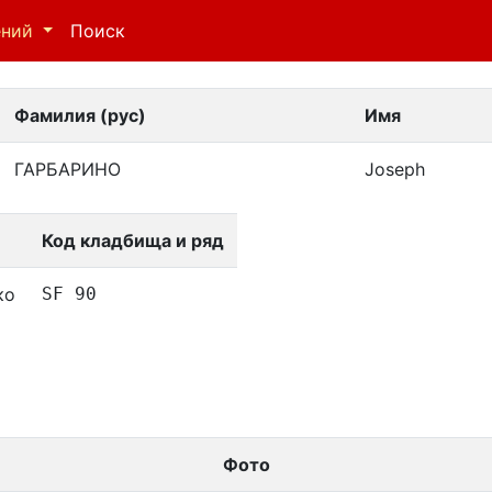
ений
Поиск
Фамилия (рус)
Имя
ГАРБАРИНО
Joseph
Код кладбища и ряд
ко
SF 90
Фото