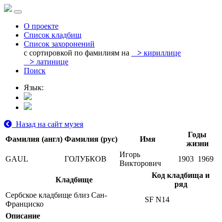
О проекте
Список кладбищ
Список захоронений
с сортировкой по фамилиям на
>
кириллице
>
латинице
Поиск
Язык:
Назад на сайт музея
Годы
Фамилия (англ)
Фамилия (рус)
Имя
жизни
Игорь
GAUL
ГОЛУБКОВ
1903
1969
Викторович
Код кладбища и
Кладбище
ряд
Сербское кладбище близ Сан-
SF N14
Франциско
Описание