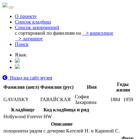
О проекте
Список кладбищ
Список захоронений
с сортировкой по фамилиям на
>
кириллице
>
латинице
Поиск
Язык:
Назад на сайт музея
Годы
Фамилия (англ)
Фамилия (рус)
Имя
жизни
София
GAVAISKY
ГАВАЙСКАЯ
1884
1959
Захаровна
Кладбище
Код кладбища и ряд
Hollywood Forever
HW
Описание
похоронена рядом с дочерми Кателей Н. и Кариной С.
Фото