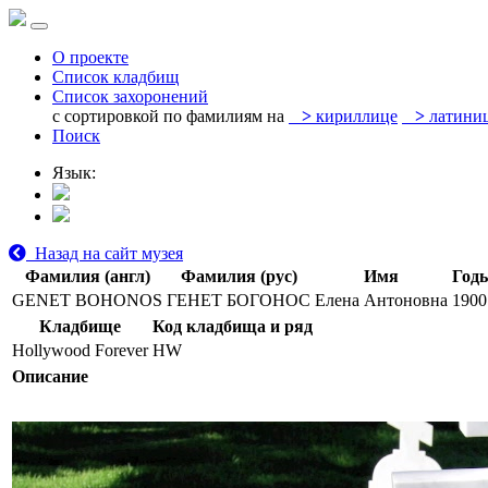
О проекте
Список кладбищ
Список захоронений
с сортировкой по фамилиям на
>
кириллице
>
латини
Поиск
Язык:
Назад на сайт музея
Фамилия (англ)
Фамилия (рус)
Имя
Год
GENET BOHONOS
ГЕНЕТ БОГОНОС
Елена Антоновна
1900
Кладбище
Код кладбища и ряд
Hollywood Forever
HW
Описание