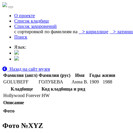
О проекте
Список кладбищ
Список захоронений
с сортировкой по фамилиям на
>
кириллице
>
латини
Поиск
Язык:
Назад на сайт музея
Фамилия (англ)
Фамилия (рус)
Имя
Годы жизни
GOLUBEFF
ГОЛУБЕВА
Анна В.
1909
1988
Кладбище
Код кладбища и ряд
Hollywood Forever
HW
Описание
Фото
Фото №
XYZ