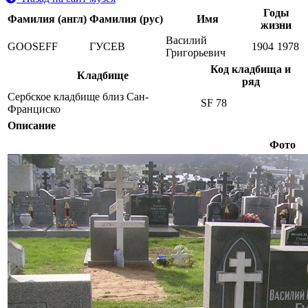
Годы
Фамилия (англ)
Фамилия (рус)
Имя
жизни
Василий
GOOSEFF
ГУСЕВ
1904
1978
Григорьевич
Код кладбища и
Кладбище
ряд
Сербское кладбище близ Сан-
SF 78
Франциско
Описание
Фото