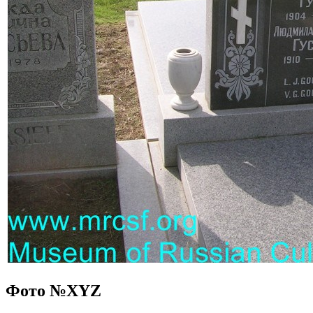
Фото №
XYZ