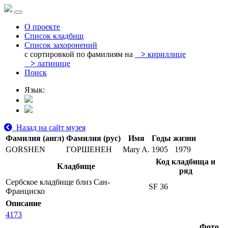
О проекте
Список кладбищ
Список захоронений
с сортировкой по фамилиям на
>
кириллице
>
латинице
Поиск
Язык:
Назад на сайт музея
Фамилия (англ)
Фамилия (рус)
Имя
Годы жизни
GORSHEN
ГОРШЕНЕН
Mary A.
1905
1979
Код кладбища и
Кладбище
ряд
Сербское кладбище близ Сан-
SF 36
Франциско
Описание
4173
Фото