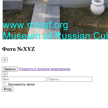
Фото №
XYZ
×
Открыть в полном разрешении
Закрыть
×
Имя
Пароль
Запомнить меня
Вход