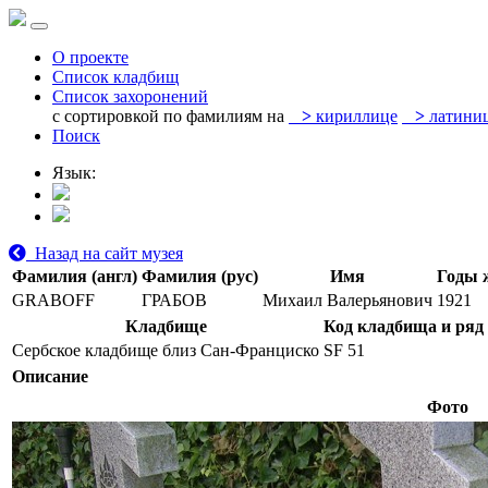
О проекте
Список кладбищ
Список захоронений
с сортировкой по фамилиям на
>
кириллице
>
латини
Поиск
Язык:
Назад на сайт музея
Фамилия (англ)
Фамилия (рус)
Имя
Годы 
GRABOFF
ГРАБОВ
Михаил Валерьянович
1921
Кладбище
Код кладбища и ряд
Сербское кладбище близ Сан-Франциско
SF 51
Описание
Фото