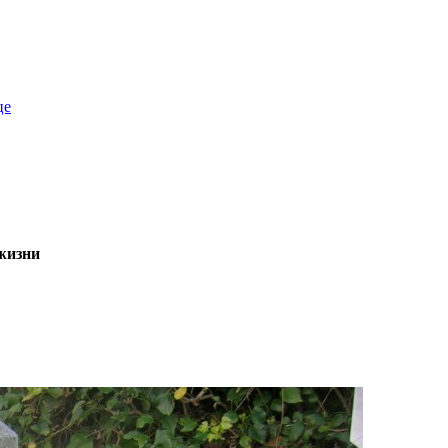
це
жизни