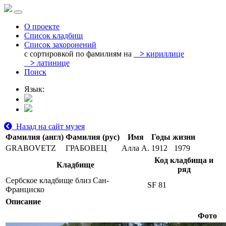
О проекте
Список кладбищ
Список захоронений
с сортировкой по фамилиям на
>
кириллице
>
латинице
Поиск
Язык:
Назад на сайт музея
Фамилия (англ)
Фамилия (рус)
Имя
Годы жизни
GRABOVETZ
ГРАБОВЕЦ
Алла А.
1912
1979
Код кладбища и
Кладбище
ряд
Сербское кладбище близ Сан-
SF 81
Франциско
Описание
Фото