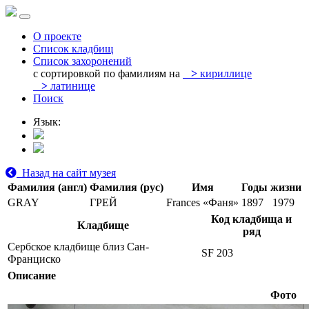
О проекте
Список кладбищ
Список захоронений
с сортировкой по фамилиям на
>
кириллице
>
латинице
Поиск
Язык:
Назад на сайт музея
Фамилия (англ)
Фамилия (рус)
Имя
Годы жизни
GRAY
ГРЕЙ
Frances «Фаня»
1897
1979
Код кладбища и
Кладбище
ряд
Сербское кладбище близ Сан-
SF 203
Франциско
Описание
Фото