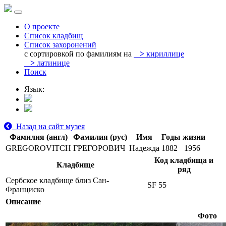
О проекте
Список кладбищ
Список захоронений
с сортировкой по фамилиям на
>
кириллице
>
латинице
Поиск
Язык:
Назад на сайт музея
Фамилия (англ)
Фамилия (рус)
Имя
Годы жизни
GREGOROVITCH
ГРЕГОРОВИЧ
Надежда
1882
1956
Код кладбища и
Кладбище
ряд
Сербское кладбище близ Сан-
SF 55
Франциско
Описание
Фото