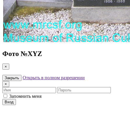
Фото №
XYZ
×
Открыть в полном разрешении
Закрыть
×
Имя
Пароль
Запомнить меня
Вход