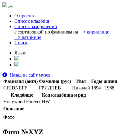
О проекте
Список кладбищ
Список захоронений
с сортировкой по фамилиям на
>
кириллице
>
латинице
Поиск
Язык:
Назад на сайт музея
Фамилия (англ)
Фамилия (рус)
Имя
Годы жизни
GRIDNEFF
ГРИДНЕВ
Николай
1894
1968
Кладбище
Код кладбища и ряд
Hollywood Forever
HW
Описание
Фото
Фото №
XYZ