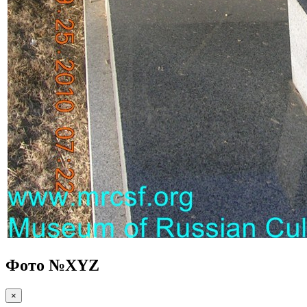
Фото №
XYZ
×