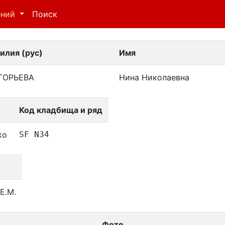
ений
Поиск
илия (рус)
Имя
ГОРЬЕВА
Нина Николаевна
Код кладбища и ряд
ко
SF N34
Е.М.
Фото