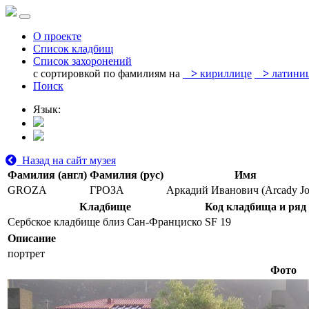
О проекте
Список кладбищ
Список захоронений
с сортировкой по фамилиям на
>
кириллице
>
латини
Поиск
Язык:
Назад на сайт музея
Фамилия (англ)
Фамилия (рус)
Имя
GROZA
ГРОЗА
Аркадий Иванович (Arcady Jo
Кладбище
Код кладбища и ряд
Сербское кладбище близ Сан-Франциско
SF 19
Описание
портрет
Фото