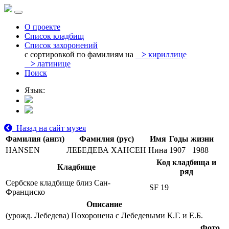
О проекте
Список кладбищ
Список захоронений
с сортировкой по фамилиям на
>
кириллице
>
латинице
Поиск
Язык:
Назад на сайт музея
Фамилия (англ)
Фамилия (рус)
Имя
Годы жизни
HANSEN
ЛЕБЕДЕВА ХАНСЕН
Нина
1907
1988
Код кладбища и
Кладбище
ряд
Сербское кладбище близ Сан-
SF 19
Франциско
Описание
(урожд. Лебедева) Похоронена с Лебедевыми К.Г. и Е.Б.
Фото