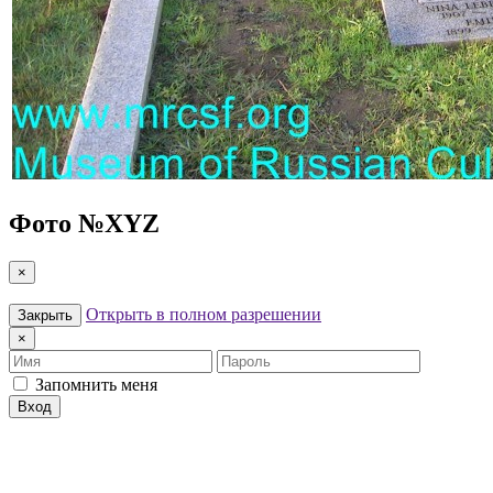
Фото №
XYZ
×
Открыть в полном разрешении
Закрыть
×
Имя
Пароль
Запомнить меня
Вход